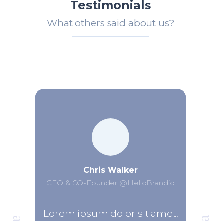
Testimonials
What others said about us?
Chris Walker
CEO & CO-Founder @HelloBrandio
Lorem ipsum dolor sit amet,