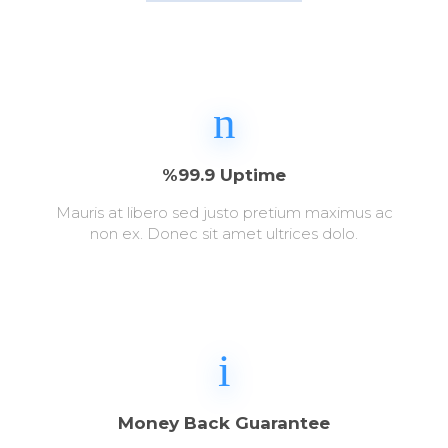
%99.9 Uptime
Mauris at libero sed justo pretium maximus ac
non ex. Donec sit amet ultrices dolo.
Money Back Guarantee