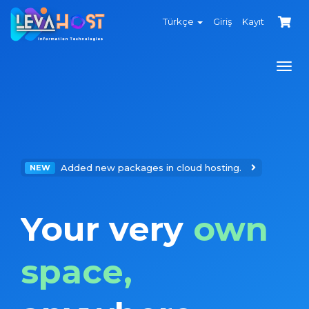
Türkçe
Giriş
Kayıt
Togg
navi
Added new packages in cloud hosting.
NEW
Your very
own
space,