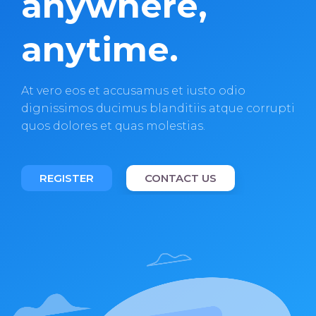
anywhere,
anytime.
At vero eos et accusamus et iusto odio
dignissimos ducimus blanditiis atque corrupti
quos dolores et quas molestias.
REGISTER
CONTACT US