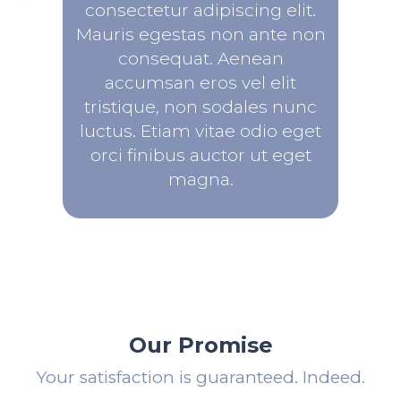
consectetur adipiscing elit.
Mauris egestas non ante non
consequat. Aenean
accumsan eros vel elit
tristique, non sodales nunc
luctus. Etiam vitae odio eget
orci finibus auctor ut eget
magna.
Our Promise
Your satisfaction is guaranteed. Indeed.