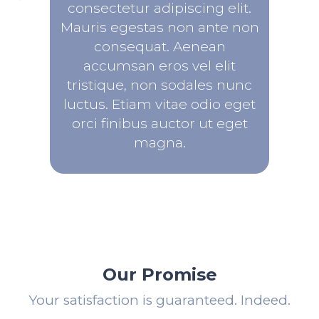
consectetur adipiscing elit.
Mauris egestas non ante non
consequat. Aenean
accumsan eros vel elit
tristique, non sodales nunc
luctus. Etiam vitae odio eget
orci finibus auctor ut eget
magna.
Our Promise
Your satisfaction is guaranteed. Indeed.