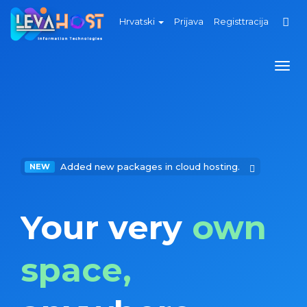
Hrvatski
Prijava
Registtracija
Togg
navi
Added new packages in cloud hosting.
NEW
Your very
own
space,