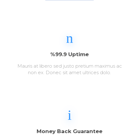
%99.9 Uptime
Mauris at libero sed justo pretium maximus ac
non ex. Donec sit amet ultrices dolo.
Money Back Guarantee