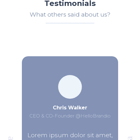
Testimonials
What others said about us?
Chris Walker
CEO & CO-Founder @HelloBrandio
Lorem ipsum dolor sit amet,