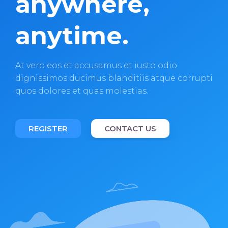
anywhere,
anytime.
At vero eos et accusamus et iusto odio
dignissimos ducimus blanditiis atque corrupti
quos dolores et quas molestias.
REGISTER
CONTACT US