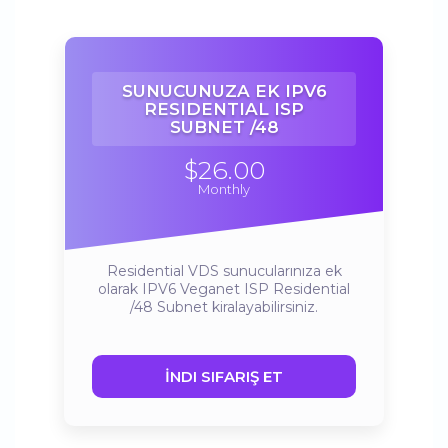
SUNUCUNUZA EK IPV6
RESIDENTIAL ISP
SUBNET /48
$26.00
Monthly
Residential VDS sunucularınıza ek
olarak IPV6 Veganet ISP Residential
/48 Subnet kiralayabilirsiniz.
İNDI SIFARIŞ ET