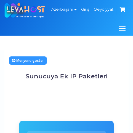
Azerbaijani
Giriş
Qeydiyyat
Navi
keçi
Menyunu göstər
Sunucuya Ek IP Paketleri