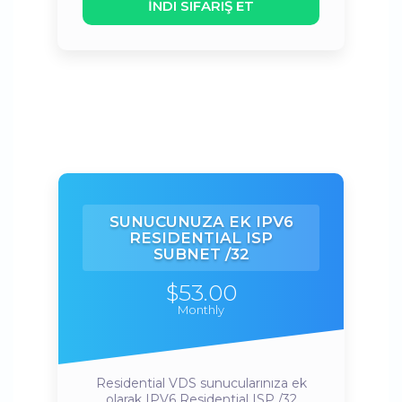
İNDI SIFARIŞ ET
SUNUCUNUZA EK IPV6
RESIDENTIAL ISP
SUBNET /32
$53.00
Monthly
Residential VDS sunucularınıza ek
olarak IPV6 Residential ISP /32