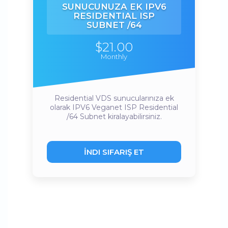
SUNUCUNUZA EK IPV6
RESIDENTIAL ISP
SUBNET /64
$21.00
Monthly
Residential VDS sunucularınıza ek
olarak IPV6 Veganet ISP Residential
/64 Subnet kiralayabilirsiniz.
İNDI SIFARIŞ ET