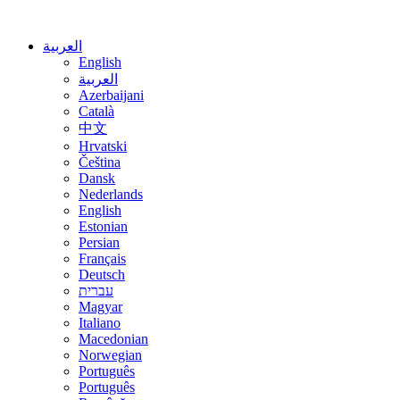
العربية
English
العربية
Azerbaijani
Català
中文
Hrvatski
Čeština
Dansk
Nederlands
English
Estonian
Persian
Français
Deutsch
עברית
Magyar
Italiano
Macedonian
Norwegian
Português
Português