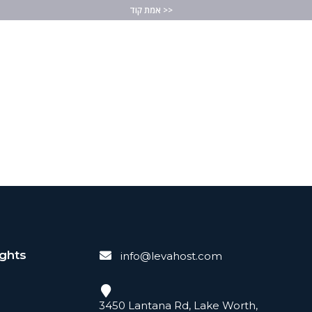
אמת קוד >>
ights
info@levahost.com
3450 Lantana Rd, Lake Worth,